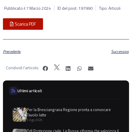
Pubblicato il
7 Marzo 2024
ID del post: 197990
Tipo: Articoli
Scarica PDF
Precedente
Successivo
Condividi l'articolo:
Ultimi articoli
Per la Bresciangrana Regione pronta a convocare
Tavolo latte
5 Ago 2026
Ddl Protezione civile, La Russa: riforma che valorizza il