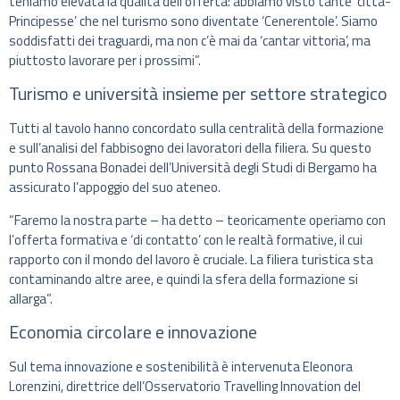
teniamo elevata la qualità dell’offerta: abbiamo visto tante ‘città-
Principesse’ che nel turismo sono diventate ‘Cenerentole’. Siamo
soddisfatti dei traguardi, ma non c’è mai da ‘cantar vittoria’, ma
piuttosto lavorare per i prossimi”.
Turismo e università insieme per settore strategico
Tutti al tavolo hanno concordato sulla centralità della formazione
e sull’analisi del fabbisogno dei lavoratori della filiera. Su questo
punto Rossana Bonadei dell’Università degli Studi di Bergamo ha
assicurato l’appoggio del suo ateneo.
“Faremo la nostra parte – ha detto – teoricamente operiamo con
l’offerta formativa e ‘di contatto’ con le realtà formative, il cui
rapporto con il mondo del lavoro è cruciale. La filiera turistica sta
contaminando altre aree, e quindi la sfera della formazione si
allarga”.
Economia circolare e innovazione
Sul tema innovazione e sostenibilità è intervenuta Eleonora
Lorenzini, direttrice dell’Osservatorio Travelling Innovation del