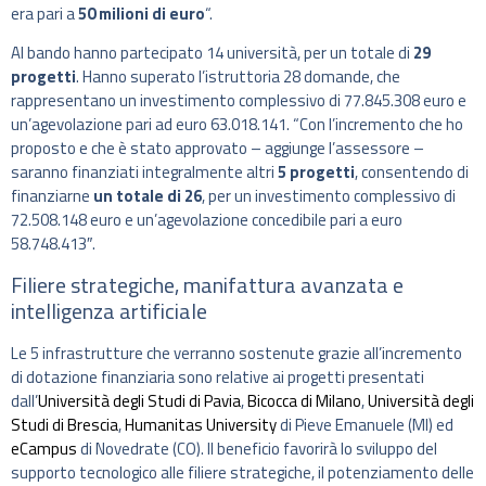
era pari a
50 milioni di euro
“.
Al bando hanno partecipato 14 università, per un totale di
29
progetti
. Hanno superato l’istruttoria 28 domande, che
rappresentano un investimento complessivo di 77.845.308 euro e
un’agevolazione pari ad euro 63.018.141. “Con l’incremento che ho
proposto e che è stato approvato – aggiunge l’assessore –
saranno finanziati integralmente altri
5 progetti
, consentendo di
finanziarne
un totale di 26
, per un investimento complessivo di
72.508.148 euro e un’agevolazione concedibile pari a euro
58.748.413″.
Filiere strategiche, manifattura avanzata e
intelligenza artificiale
Le 5 infrastrutture che verranno sostenute grazie all’incremento
di dotazione finanziaria sono relative ai progetti presentati
dall’
Università degli Studi di Pavia
,
Bicocca di Milano
,
Università degli
Studi di Brescia
,
Humanitas University
di Pieve Emanuele (MI) ed
eCampus
di Novedrate (CO). Il beneficio favorirà lo sviluppo del
supporto tecnologico alle filiere strategiche, il potenziamento delle