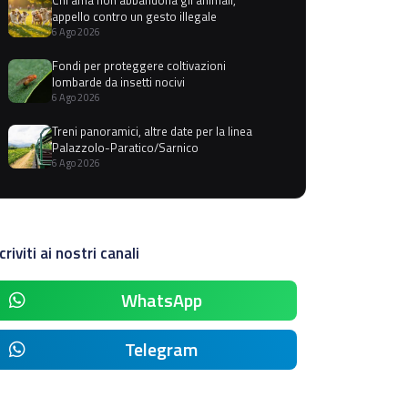
appello contro un gesto illegale
6 Ago 2026
Fondi per proteggere coltivazioni
lombarde da insetti nocivi
6 Ago 2026
Treni panoramici, altre date per la linea
Palazzolo-Paratico/Sarnico
6 Ago 2026
criviti ai nostri canali
WhatsApp
Telegram