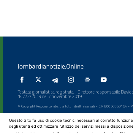
lombardianotizie.Online
Testata giornalistica registrata - Direttore responsabile Davide
14772/2019 del 7 novembre 2019
© Copyright Regione Lombardia tutti i diritti riservati - C.F. 80050050154 -
Questo Sito fa uso di cookie tecnici necessari al corretto funziona
degli utenti ed ottimizzare l’utilizzo dei servizi messi a disposizion