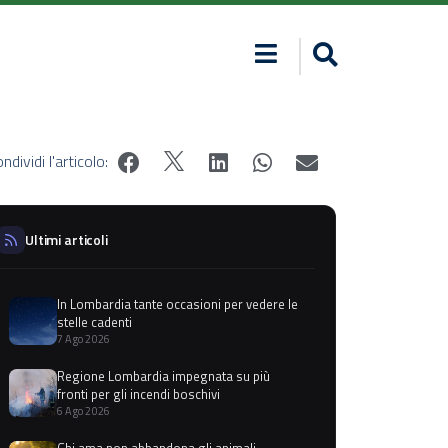
ndividi l'articolo:
Ultimi articoli
In Lombardia tante occasioni per vedere le
stelle cadenti
7 Ago 2026
Regione Lombardia impegnata su più
fronti per gli incendi boschivi
6 Ago 2026
Chi ama non abbandona gli animali,