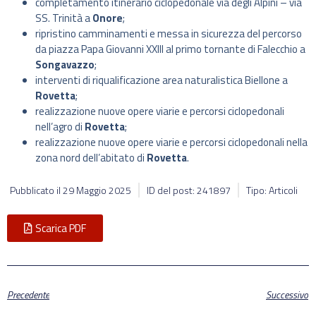
completamento itinerario ciclopedonale via degli Alpini – via
SS. Trinità a
Onore
;
ripristino camminamenti e messa in sicurezza del percorso
da piazza Papa Giovanni XXIII al primo tornante di Falecchio a
Songavazzo
;
interventi di riqualificazione area naturalistica Biellone a
Rovetta
;
realizzazione nuove opere viarie e percorsi ciclopedonali
nell’agro di
Rovetta
;
realizzazione nuove opere viarie e percorsi ciclopedonali nella
zona nord dell’abitato di
Rovetta
.
Pubblicato il
29 Maggio 2025
ID del post: 241897
Tipo: Articoli
Scarica PDF
Precedente
Successivo