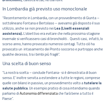
In Lombardia già previsto uso monoclonale
“Recentemente in Lombardia, con un provvedimento di Giunta –
sottolineano Fontana e Bertolaso – avevamo già disposto il suo
utilizzo, anche se non previsto nei
Lea (Livelli essenziali
assistenza).
L’obiettivo era evitare che nella prossima stagione
invernale si verificassero casi di bronchioliti . Questi casi, infatti, lo
scorso anno, hanno provocato numerosi contagi. Tutto ciò ha
provocato un intasamento dei Pronto soccorso e purtroppo anche
qualche decesso, tra i bimbi più fragili”.
Una scelta di buon senso
“La nostra scelta – conclude Fontana- si è dimostrata di buon
senso. E’ inoltre servita a estendere a tutte le regioni, comprese
quelle con bilanci in passivo, un provvedimento volto a
tutelare la
salute pubblica
. Un esempio pratico di cosa intendiamo quando
parliamo di
Autonomia differenziata
che farà bene a tutto il
Paese”.