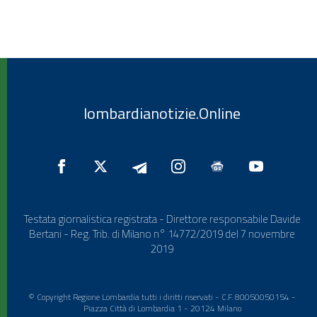
lombardianotizie.Online
Testata giornalistica registrata - Direttore responsabile Davide
Bertani - Reg. Trib. di Milano n° 14772/2019 del 7 novembre
2019
© Copyright Regione Lombardia tutti i diritti riservati - C.F. 80050050154 -
Piazza Città di Lombardia 1 - 20124 Milano