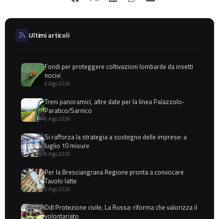
Ultimi articoli
Fondi per proteggere coltivazioni lombarde da insetti
nocivi
6 Ago 2026
Treni panoramici, altre date per la linea Palazzolo-
Paratico/Sarnico
6 Ago 2026
Si rafforza la strategia a sostegno delle imprese: a
luglio 10 misure
6 Ago 2026
Per la Bresciangrana Regione pronta a convocare
Tavolo latte
5 Ago 2026
Ddl Protezione civile, La Russa: riforma che valorizza il
volontariato