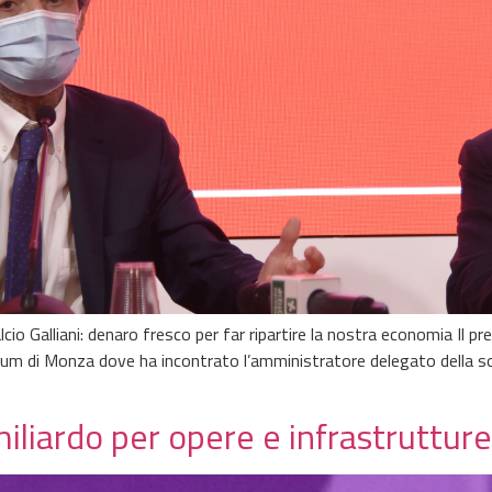
o Galliani: denaro fresco per far ripartire la nostra economia Il pr
ium di Monza dove ha incontrato l’amministratore delegato della soc
iliardo per opere e infrastrutture 