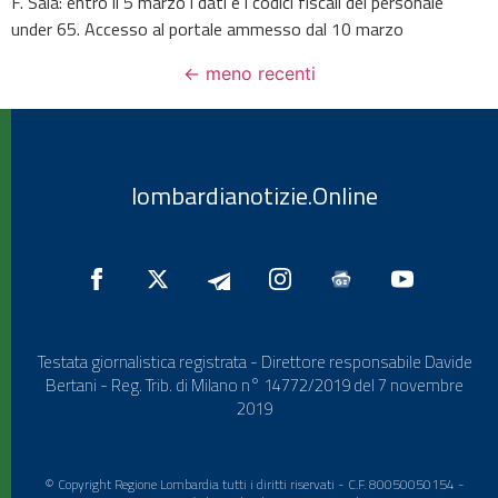
F. Sala: entro il 5 marzo i dati e i codici fiscali del personale
under 65. Accesso al portale ammesso dal 10 marzo
←
meno recenti
lombardianotizie.Online
Testata giornalistica registrata - Direttore responsabile Davide
Bertani - Reg. Trib. di Milano n° 14772/2019 del 7 novembre
2019
© Copyright Regione Lombardia tutti i diritti riservati - C.F. 80050050154 -