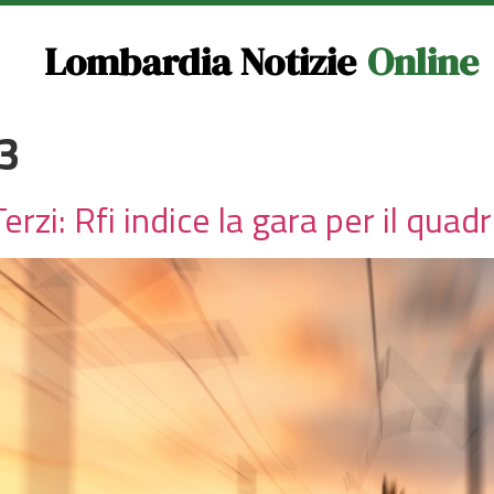
Lombardia Notizie
Online
23
rzi: Rfi indice la gara per il qua