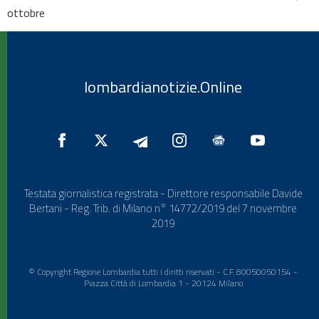
ottobre
lombardianotizie.Online
Testata giornalistica registrata - Direttore responsabile Davide
Bertani - Reg. Trib. di Milano n° 14772/2019 del 7 novembre
2019
© Copyright Regione Lombardia tutti i diritti riservati - C.F. 80050050154 -
Piazza Città di Lombardia 1 - 20124 Milano