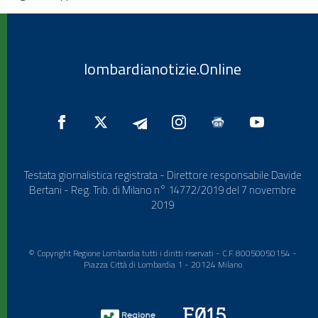
lombardianotizie.Online
Testata giornalistica registrata - Direttore responsabile Davide
Bertani - Reg. Trib. di Milano n° 14772/2019 del 7 novembre
2019
© Copyright Regione Lombardia tutti i diritti riservati - C.F. 80050050154 -
Piazza Città di Lombardia 1 - 20124 Milano