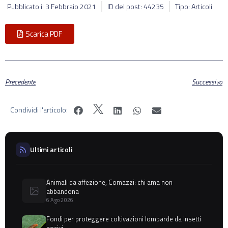
Pubblicato il
3 Febbraio 2021
ID del post: 44235
Tipo: Articoli
Scarica PDF
Precedente
Successivo
Condividi l'articolo:
Ultimi articoli
Animali da affezione, Comazzi: chi ama non
abbandona
6 Ago 2026
Fondi per proteggere coltivazioni lombarde da insetti
nocivi