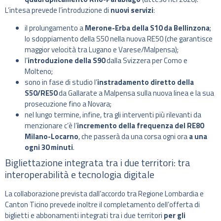
L’intesa prevede l’introduzione di
nuovi servizi
:
il prolungamento a
Merone-Erba della S10 da Bellinzona
;
lo sdoppiamento della S50 nella nuova RE50 (che garantisce
maggior velocità tra Lugano e Varese/Malpensa);
l’
introduzione della S90
dalla Svizzera per Como e
Molteno;
sono in fase di studio l’
instradamento diretto della
S50/RE50
da Gallarate a Malpensa sulla nuova linea e la sua
prosecuzione fino a Novara;
nel lungo termine, infine, tra gli interventi più rilevanti da
menzionare c’è l’
incremento della frequenza del RE80
Milano-Locarno
, che passerà da una corsa ogni ora
a una
ogni 30 minuti
.
Bigliettazione integrata tra i due territori: tra
interoperabilità e tecnologia digitale
La collaborazione prevista dall’accordo tra Regione Lombardia e
Canton Ticino prevede inoltre il completamento dell’offerta di
biglietti e abbonamenti integrati tra i due territori
per gli