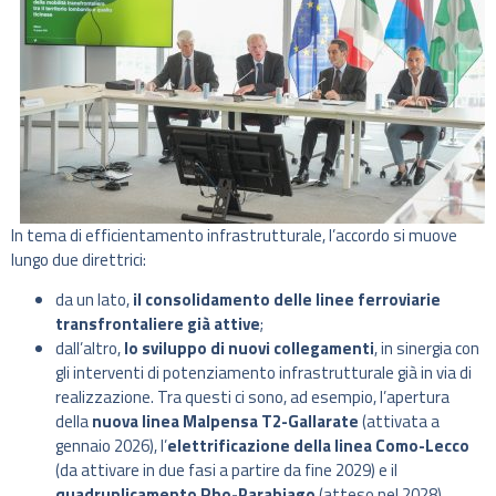
In tema di efficientamento infrastrutturale, l’accordo si muove
lungo due direttrici:
da un lato,
il consolidamento delle linee ferroviarie
transfrontaliere già attive
;
dall’altro,
lo sviluppo di nuovi collegamenti
, in sinergia con
gli interventi di potenziamento infrastrutturale già in via di
realizzazione. Tra questi ci sono, ad esempio, l’apertura
della
nuova linea Malpensa T2-Gallarate
(attivata a
gennaio 2026), l’
elettrificazione della linea Como-Lecco
(da attivare in due fasi a partire da fine 2029) e il
quadruplicamento Rho-Parabiago
(atteso nel 2028).