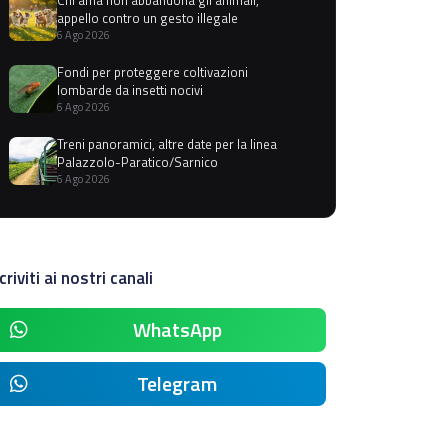
appello contro un gesto illegale
6 Ago 2026
Fondi per proteggere coltivazioni
lombarde da insetti nocivi
6 Ago 2026
Treni panoramici, altre date per la linea
Palazzolo-Paratico/Sarnico
6 Ago 2026
criviti ai nostri canali
WhatsApp
Telegram