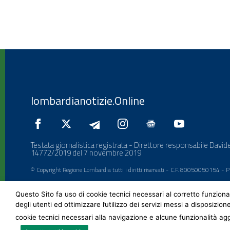
lombardianotizie.Online
Testata giornalistica registrata - Direttore responsabile Davide
14772/2019 del 7 novembre 2019
© Copyright Regione Lombardia tutti i diritti riservati - C.F. 80050050154 -
Questo Sito fa uso di cookie tecnici necessari al corretto funziona
degli utenti ed ottimizzare l’utilizzo dei servizi messi a disposizion
cookie tecnici necessari alla navigazione e alcune funzionalità agg