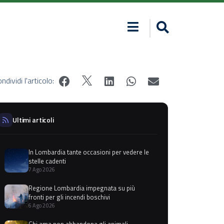
ndividi l'articolo:
Ultimi articoli
In Lombardia tante occasioni per vedere le
stelle cadenti
7 Ago 2026
Regione Lombardia impegnata su più
fronti per gli incendi boschivi
6 Ago 2026
Chi ama non abbandona gli animali,