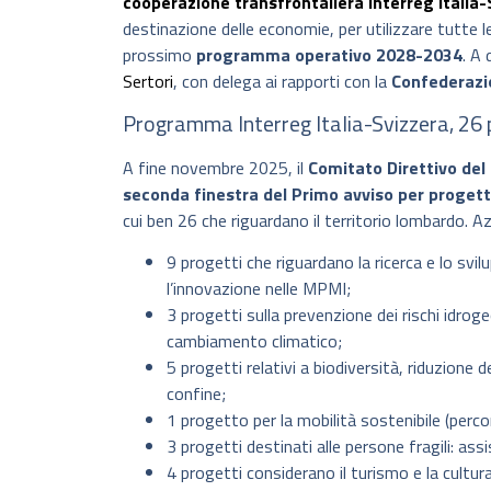
cooperazione transfrontaliera Interreg Italia-
destinazione delle economie, per utilizzare tutte l
prossimo
programma operativo 2028-2034
. A 
Sertori
, con delega ai rapporti con la
Confederazi
Programma Interreg Italia-Svizzera, 26 
A fine novembre 2025, il
Comitato Direttivo de
seconda finestra del Primo avviso per progetti
cui ben 26 che riguardano il territorio lombardo. A
9 progetti che riguardano la ricerca e lo svi
l’innovazione nelle MPMI;
3 progetti sulla prevenzione dei rischi idroge
cambiamento climatico;
5 progetti relativi a biodiversità, riduzione 
confine;
1 progetto per la mobilità sostenibile (percors
3 progetti destinati alle persone fragili: ass
4 progetti considerano il turismo e la cultur