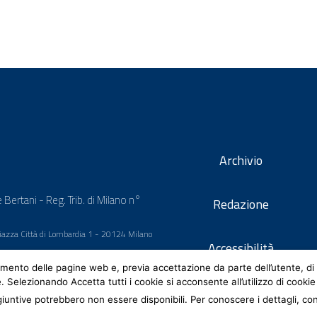
Archivio
 Bertani - Reg. Trib. di Milano n°
Redazione
 Piazza Città di Lombardia 1 - 20124 Milano
Accessibilità
mento delle pagine web e, previa accettazione da parte dell’utente, di 
e. Selezionando Accetta tutti i cookie si acconsente all’utilizzo di cookie
iuntive potrebbero non essere disponibili. Per conoscere i dettagli, co