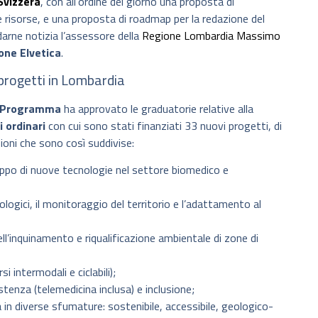
Svizzera
, con all’ordine del giorno una proposta di
e risorse, e una proposta di roadmap per la redazione del
darne notizia l’assessore della
Regione Lombardia
Massimo
one Elvetica
.
progetti in Lombardia
l Programma
ha approvato le graduatorie relative alla
 ordinari
con cui sono stati finanziati 33 nuovi progetti, di
zioni che sono così suddivise:
luppo di nuove tecnologie nel settore biomedico e
ologici, il monitoraggio del territorio e l’adattamento al
dell’inquinamento e riqualificazione ambientale di zone di
i intermodali e ciclabili);
istenza (telemedicina inclusa) e inclusione;
a in diverse sfumature: sostenibile, accessibile, geologico-