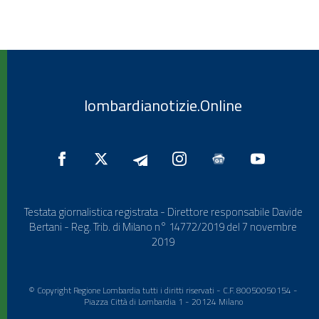
lombardianotizie.Online
Testata giornalistica registrata - Direttore responsabile Davide
Bertani - Reg. Trib. di Milano n° 14772/2019 del 7 novembre
2019
© Copyright Regione Lombardia tutti i diritti riservati - C.F. 80050050154 -
Piazza Città di Lombardia 1 - 20124 Milano