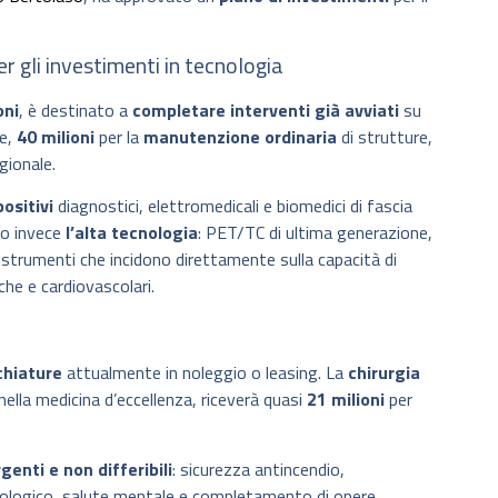
r gli investimenti in tecnologia
oni
, è destinato a
completare interventi già avviati
su
re,
40 milioni
per la
manutenzione ordinaria
di strutture,
gionale.
ositivi
diagnostici, elettromedicali e biomedici di fascia
no invece
l’alta tecnologia
: PET/TC di ultima generazione,
trumenti che incidono direttamente sulla capacità di
che e cardiovascolari.
chiature
attualmente in noleggio o leasing. La
chirurgia
 nella medicina d’eccellenza, riceverà quasi
21 milioni
per
genti e non differibili
: sicurezza antincendio,
ogico, salute mentale e completamento di opere