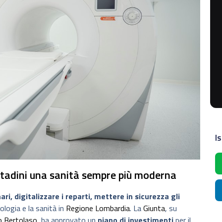
Is
ittadini una sanità sempre più moderna
ri, digitalizzare i reparti, mettere in sicurezza gli
nologia e la sanità in
Regione Lombardia
. La
Giunta
, su
o Bertolaso
, ha approvato un
piano di investimenti
per il