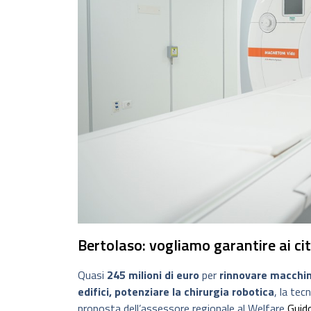
Bertolaso: vogliamo garantire ai c
Quasi
245 milioni di euro
per
rinnovare macchina
edifici, potenziare la chirurgia robotica
, la tec
proposta dell’assessore regionale al Welfare
Guid