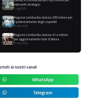
interventi strategici
7 Lug 2025
Regione Lombardia stanzia 200 milioni per
il potenziamento degli ospedali
16 Apr 2025
Regione Lombardia stanzia 47,4 milioni
per aggiornamento liste d'attesa
15 Apr 2025
criviti ai nostri canali
WhatsApp
Telegram