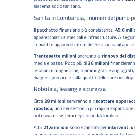
sistema sociosanitario.
Sanità in Lombardia, i numeri del piano pe
Il pacchetto finanziario più consistente,
45,6 mili
apparecchiature medicali e infrastrutture. A segui
impianti e apparecchiature del Servizio sanitario re
Trentasette milioni
andranno al
rinnovo dei disp
media e bassa. Poco più di
36 milioni
finanzieran
risonanze magnetiche, mammografi e angiografi, s
diagnosi precoce e sulla qualità delle cure oncologi
Robotica, leasing e sicurezza
Circa
28 milioni
serviranno a
riscattare apparec
robotica
, uno dei settori in più rapida espansione
potenziare i sistemi negli ospedali lombardi.
Altri
21,6 milioni
sono stanziati per
interventi ur
adeguamento normativo, ammodernamento tecnol