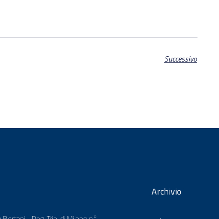
Successivo
Archivio
 Bertani - Reg. Trib. di Milano n°