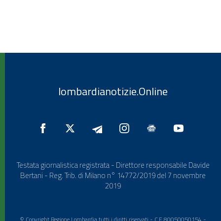
lombardianotizie.Online
Testata giornalistica registrata - Direttore responsabile Davide
Bertani - Reg. Trib. di Milano n° 14772/2019 del 7 novembre
2019
© Copyright Regione Lombardia tutti i diritti riservati - C.F. 80050050154 -