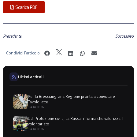
Scarica PDF
Precedente
Successivo
Condividi l'articolo:
Ultimi articoli
Per la Bresciangrana Regione pronta a convocare
Tavolo latte
5 Ago 2026
Ddl Protezione civile, La Russa: riforma che valorizza il
volontariato
5 Ago 2026