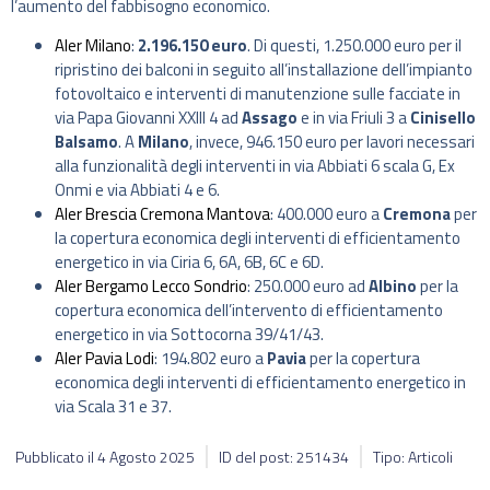
l’aumento del fabbisogno economico.
Aler Milano
:
2.196.150 euro
. Di questi, 1.250.000 euro per il
ripristino dei balconi in seguito all’installazione dell’impianto
fotovoltaico e interventi di manutenzione sulle facciate in
via Papa Giovanni XXIII 4 ad
Assago
e in via Friuli 3 a
Cinisello
Balsamo
. A
Milano
, invece, 946.150 euro per lavori necessari
alla funzionalità degli interventi in via Abbiati 6 scala G, Ex
Onmi e via Abbiati 4 e 6.
Aler Brescia Cremona Mantova
: 400.000 euro a
Cremona
per
la copertura economica degli interventi di efficientamento
energetico in via Ciria 6, 6A, 6B, 6C e 6D.
Aler Bergamo Lecco Sondrio
: 250.000 euro ad
Albino
per la
copertura economica dell’intervento di efficientamento
energetico in via Sottocorna 39/41/43.
Aler Pavia Lodi
: 194.802 euro a
Pavia
per la copertura
economica degli interventi di efficientamento energetico in
via Scala 31 e 37.
Pubblicato il
4 Agosto 2025
ID del post: 251434
Tipo: Articoli