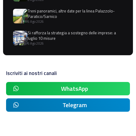
Treni panoramici, altre date per la linea Palazzolo-
Paratico/Sarnico
6 Ago 2026
Si rafforza la strategia a sostegno delle imprese: a
luglio 10 misure
6 Ago 2026
Iscriviti ai nostri canali
WhatsApp
Telegram