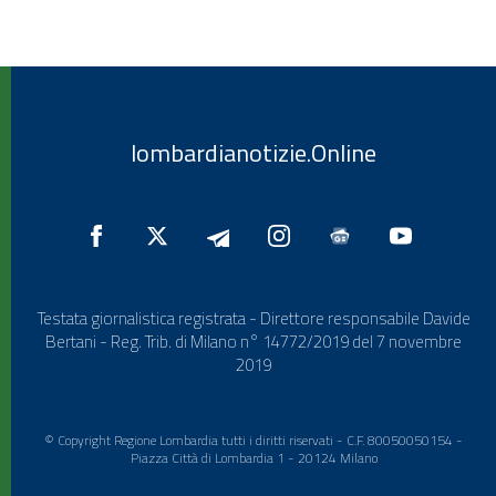
lombardianotizie.Online
Testata giornalistica registrata - Direttore responsabile Davide
Bertani - Reg. Trib. di Milano n° 14772/2019 del 7 novembre
2019
© Copyright Regione Lombardia tutti i diritti riservati - C.F. 80050050154 -
Piazza Città di Lombardia 1 - 20124 Milano