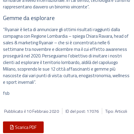
lombarde a livello internazionale. In tal senso, tecnologia e turismo
rappresentano davvero un binomio vincente”.
Gemme da esplorare
“Ryanair è lieta di annunciare gli ottimi risultati raggiunti dalla
compagna con Regione Lombardia – spiega Chiara Ravara, head of
sales & marketing Ryanair – che si è concentrata nelle 6
settimane tra novembre e dicembre ma il cui effetto awareness
proseguirà nel 2020. Perseguiamo l’obiettivo di invitare i nostri
clienti ad esplorare il territorio lombardo, aldilà del capoluogo
Milano, scoprendo le sue 12 città affascinanti e gemme più
nascoste dai vari punti di vista: cultura, enogastronomia, wellness
e sport invernali”.
fsb
Pubblicato il
10 Febbraio 2020
ID del post: 17076
Tipo: Articoli
Scarica PDF