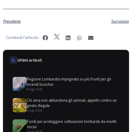
Precedente
Successivo
Condividi l'articolo:
Ultimi articoli
Regione Lombardia impegnata su più fronti per gli
incendi boschivi
6 Ago 2026
Chi ama non abbandona gli animali, appello contro un
gesto illegale
6 Ago 2026
Fondi per proteggere coltivazioni lombarde da insetti
nocivi
6 Ago 2026