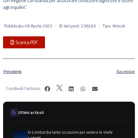
con Regione Lombardia per assicurare condizioni dignitose e sicure
agli inquilini”.
Pubblicato il
8 Aprile 2025
ID del post: 236263
Tipo: Articoli
Scarica PDF
Precedente
Successivo
Condividi l'articolo:
Ultimi articoli
In Lombardia tante occasioni per vedere le stelle
cadenti