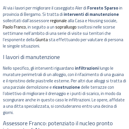
Al via i lavori per migliorare il caseggiato Aler di
Foresto Sparso
in
provincia di Bergamo. Si tratta di
interventi di manutenzione
sollecitati dall’assessore
regionale
alla Casa e Housing sociale,
Paolo Franco
, in seguito a un
sopralluogo
svoltosi nelle scorse
settimane nell’ambito di una serie di visite sui territori che
l’esponente della
Giunta
sta effettuando per valutare di persona
le singole situazioni.
I lavori di manutenzione
Nello specifico, gli interventi riguardano
infiltrazioni
lungo le
murature perimetrali di un alloggio, con il rifacimento di una guaina
e il ripristino delle piastrelle esterne. Per altri due alloggi si tratta di
una parziale demolizione e
ricostruzione
delle terrazze con
l’obiettivo di migliorare il drenaggio e i punti di scarico, in modo da
scongiurare anche in questo caso le infiltrazioni. Le opere, affidate
a una ditta specializzata, si concluderanno entro una decina di
giorni.
Assessore Franco: potenziato il nucleo pronto