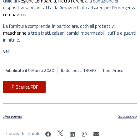
civile di
Regione Lombardia
,
Pietro Foroni
, alla donazione di
dispositivi sanitari fatta da Amazon Italia ad Areu per l’emergenza
coronavirus
.
La fornitura comprende, in particolare, occhiali protettivi,
mascherine
a tre strati, calzari, camici impermeabili, cuffie e guanti
in nitrile.
ver
Pubblicato il
9 Marzo 2020
ID del post: 18939
Tipo: Articoli
Scarica PDF
Precedente
Successivo
Condividi l'articolo: