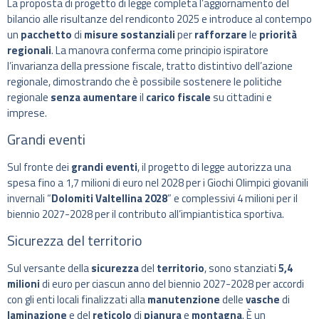
La proposta di progetto di legge completa l’aggiornamento del
bilancio alle risultanze del rendiconto 2025 e introduce al contempo
un
pacchetto
di
misure sostanziali
per
rafforzare
le
priorità
regionali
. La manovra conferma come principio ispiratore
l’invarianza della pressione fiscale, tratto distintivo dell’azione
regionale, dimostrando che è possibile sostenere le politiche
regionale
senza aumentare
il
carico fiscale
su cittadini e
imprese.
Grandi eventi
Sul fronte dei
grandi eventi
, il progetto di legge autorizza una
spesa fino a 1,7 milioni di euro nel 2028 per i Giochi Olimpici giovanili
invernali “
Dolomiti Valtellina 2028
” e complessivi 4 milioni per il
biennio 2027-2028 per il contributo all’impiantistica sportiva.
Sicurezza del territorio
Sul versante della
sicurezza
del
territorio
, sono stanziati
5,4
milioni
di euro per ciascun anno del biennio 2027-2028 per accordi
con gli enti locali finalizzati alla
manutenzione
delle
vasche
di
laminazione
e del
reticolo
di
pianura
e
montagna
. È un