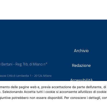
Archivio
 Bertani - Reg. Trib. di Milano n°
Redazione
 Piazza Città di Lombardia 1 - 20124 Milano
Accessibilità
mento delle pagine web e, previa accettazione da parte dell’utente, di 
e. Selezionando Accetta tutti i cookie si acconsente all’utilizzo di cookie
iuntive potrebbero non essere disponibili. Per conoscere i dettagli, co