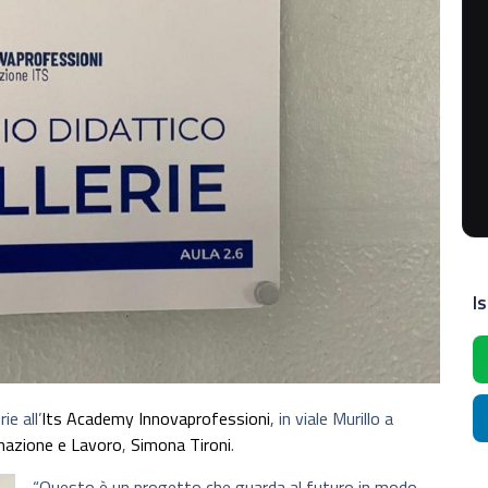
Is
ie all’
Its Academy Innovaprofessioni
, in viale Murillo a
mazione e Lavoro
,
Simona Tironi
.
“Questo è un progetto che guarda al futuro in modo