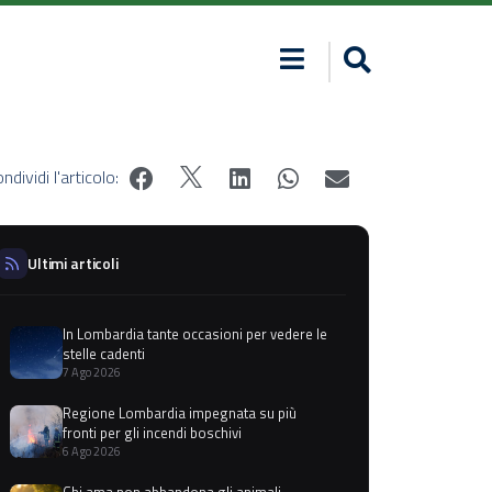
ndividi l'articolo:
Ultimi articoli
In Lombardia tante occasioni per vedere le
stelle cadenti
7 Ago 2026
Regione Lombardia impegnata su più
fronti per gli incendi boschivi
6 Ago 2026
Chi ama non abbandona gli animali,