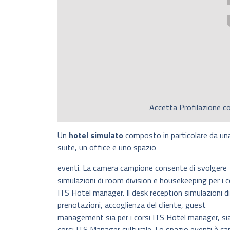
Accetta
Profilazione
co
Un
hotel simulato
composto in particolare da un
suite, un office e uno spazio
eventi. La camera campione consente di svolgere
simulazioni di room division e housekeeping per i c
ITS Hotel manager. Il desk reception simulazioni di
prenotazioni, accoglienza del cliente, guest
management sia per i corsi ITS Hotel manager, sia
corsi ITS Manager culturale. Lo spazio eventi è c