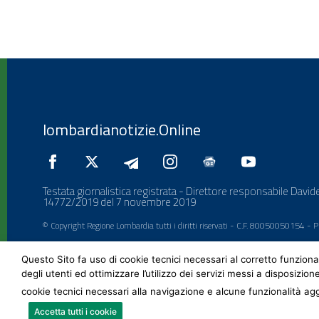
lombardianotizie.Online
Testata giornalistica registrata - Direttore responsabile Davide
14772/2019 del 7 novembre 2019
© Copyright Regione Lombardia tutti i diritti riservati - C.F. 80050050154 -
Questo Sito fa uso di cookie tecnici necessari al corretto funziona
degli utenti ed ottimizzare l’utilizzo dei servizi messi a disposizion
cookie tecnici necessari alla navigazione e alcune funzionalità agg
Accetta tutti i cookie