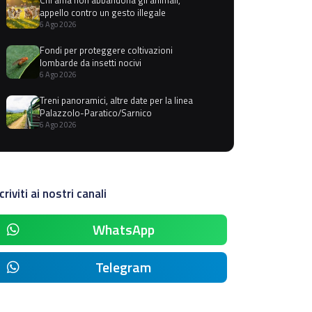
appello contro un gesto illegale
6 Ago 2026
Fondi per proteggere coltivazioni
lombarde da insetti nocivi
6 Ago 2026
Treni panoramici, altre date per la linea
Palazzolo-Paratico/Sarnico
6 Ago 2026
criviti ai nostri canali
WhatsApp
Telegram