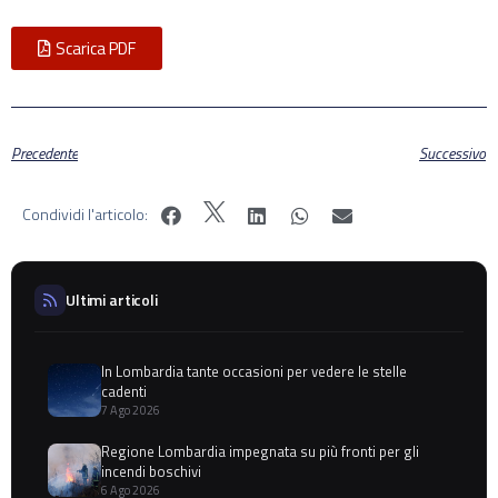
Scarica PDF
Precedente
Successivo
Condividi l'articolo:
Ultimi articoli
In Lombardia tante occasioni per vedere le stelle
cadenti
7 Ago 2026
Regione Lombardia impegnata su più fronti per gli
incendi boschivi
6 Ago 2026