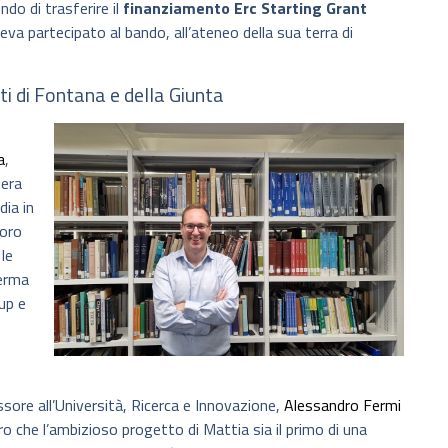
endo di trasferire il
finanziamento Erc Starting Grant
eva partecipato al bando, all’ateneo della sua terra di
i di Fontana e della Giunta
a
,
tera
dia in
voro
 le
ferma
up e
ssore all’Università, Ricerca e Innovazione,
Alessandro Fermi
ro che l’ambizioso progetto di Mattia sia il primo di una