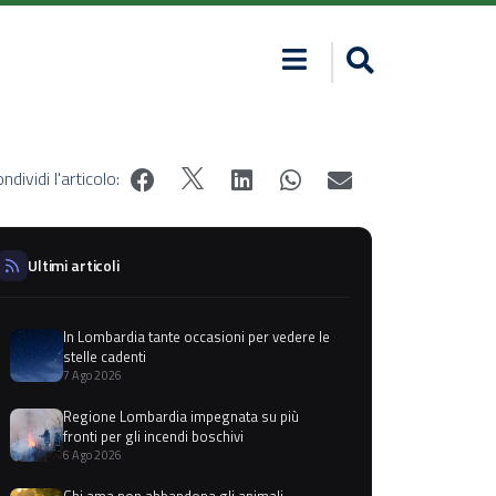
ndividi l'articolo:
Ultimi articoli
In Lombardia tante occasioni per vedere le
stelle cadenti
7 Ago 2026
Regione Lombardia impegnata su più
fronti per gli incendi boschivi
6 Ago 2026
Chi ama non abbandona gli animali,