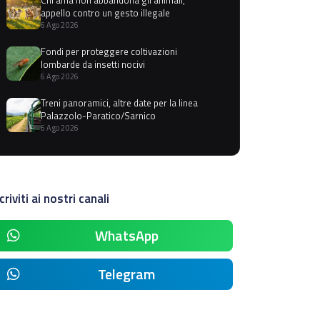
appello contro un gesto illegale
6 Ago 2026
Fondi per proteggere coltivazioni
lombarde da insetti nocivi
6 Ago 2026
Treni panoramici, altre date per la linea
Palazzolo-Paratico/Sarnico
6 Ago 2026
criviti ai nostri canali
WhatsApp
Telegram