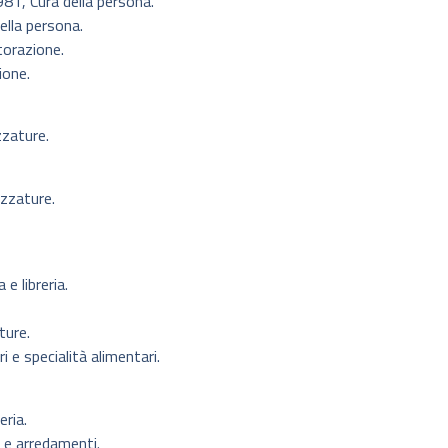
981, Cura della persona.
ella persona.
torazione.
ione.
zzature.
zzature.
e libreria.
ture.
 e specialità alimentari.
ria.
 e arredamenti.