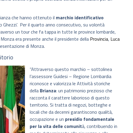
rianza che hanno ottenuto il
marchio identificativo
io Ghezzi’. Per il quarto anno consecutivo, su volontà
raverso un tour che fa tappa in tutte le province lombarde,
A Monza era presente anche il presidente della
Provincia
,
Luca
 presentazione di Monza.
itorio
“Attraverso questo marchio – sottolinea
l’assessore Guidesi – Regione Lombardia
riconosce e valorizza le Attività storiche
della
Brianza
: un patrimonio prezioso che
racconta il carattere laborioso di questo
territorio. Si tratta di negozi, botteghe e
locali che da decenni garantiscono qualità,
occupazione e un
presidio fondamentale
per la vita delle comunit
à, contribuendo in