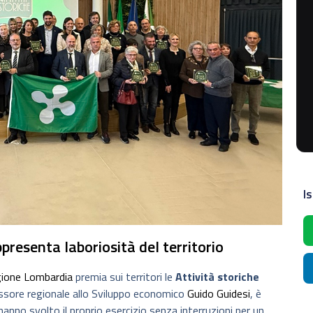
Is
presenta laboriosità del territorio
ione Lombardia
premia sui territori le
Attività storiche
ssessore regionale allo Sviluppo economico
Guido Guidesi
, è
hanno svolto il proprio esercizio senza interruzioni per un