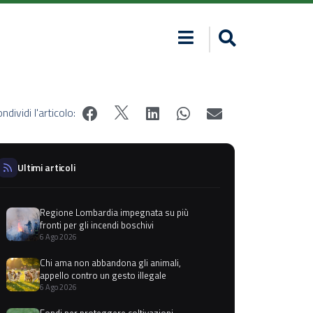
ndividi l'articolo:
Ultimi articoli
Regione Lombardia impegnata su più
fronti per gli incendi boschivi
6 Ago 2026
Chi ama non abbandona gli animali,
appello contro un gesto illegale
6 Ago 2026
Fondi per proteggere coltivazioni