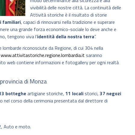
modo determinante alla sicurezza e alla
vivibilità delle nostre città. La continuità delle
Attività storiche è il risultato di storie
i familiari
, capaci di rinnovarsi nella tradizione e superare
rimere una grande forza economico-sociale lo deve anche e
no, tengono viva l’
identità della nostra terra
”.
e lombarde riconosciute da Regione, di cui 304 nella
e
www.attivitastoriche.regione.lombardia.it
saranno
l sito web contiene informazioni e fotogallery per ogni realtà
n provincia di Monza
13 botteghe
artigiane storiche,
11 locali
storici,
37 negozi
vo nel corso della cerimonia presentata dal direttore di
2, Auto e moto.