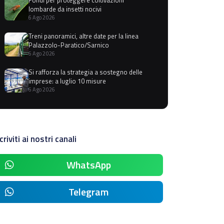
lombarde da insetti nocivi
6 Ago 2026
Treni panoramici, altre date per la linea
Palazzolo-Paratico/Sarnico
6 Ago 2026
Si rafforza la strategia a sostegno delle
imprese: a luglio 10 misure
6 Ago 2026
criviti ai nostri canali
WhatsApp
Telegram