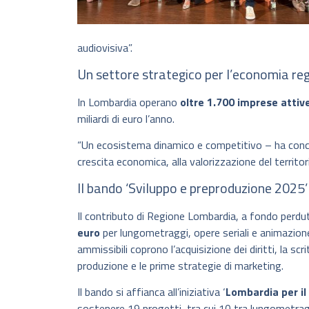
audiovisiva”.
Un settore strategico per l’economia re
In Lombardia operano
oltre 1.700 imprese attiv
miliardi di euro l’anno.
“Un ecosistema dinamico e competitivo – ha con
crescita economica, alla valorizzazione del territo
Il bando ‘Sviluppo e preproduzione 2025
Il contributo di Regione Lombardia, a fondo perdut
euro
per lungometraggi, opere seriali e animazion
ammissibili coprono l’acquisizione dei diritti, la scr
produzione e le prime strategie di marketing.
Il bando si affianca all’iniziativa ‘
Lombardia per i
sostenere 19 progetti, tra cui 10 tra lungometrag