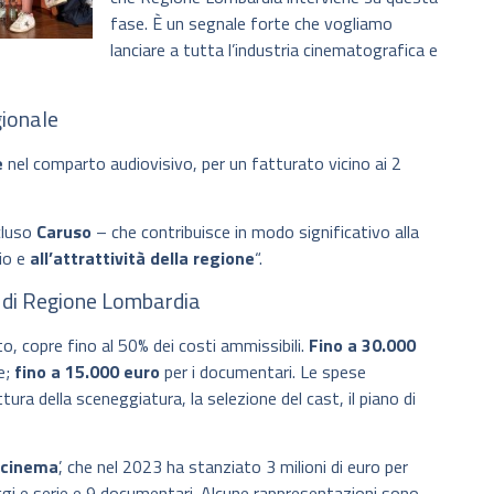
fase. È un segnale forte che vogliamo
lanciare a tutta l’industria cinematografica e
gionale
e
nel comparto audiovisivo, per un fatturato vicino ai 2
cluso
Caruso
– che contribuisce in modo significativo alla
rio e
all’attrattività della regione
“.
’ di Regione Lombardia
o, copre fino al 50% dei costi ammissibili.
Fino a 30.000
e;
fino a 15.000 euro
per i documentari. Le spese
ittura della sceneggiatura, la selezione del cast, il piano di
l cinema
’, che nel 2023 ha stanziato 3 milioni di euro per
gi e serie e 9 documentari. Alcune rappresentazioni sono