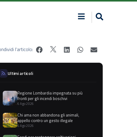
ndividi l'articolo:
Ultimi articoli
Regione Lombardia impegnata su più
fronti per gli incendi boschivi
6 Ago 2026
Chi ama non abbandona gli animali,
appello contro un gesto illegale
6 Ago 2026
Fondi per proteggere coltivazioni