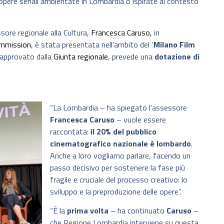
opere seriali ambientate in Lombardia o ispirate al contesto
sore regionale alla Cultura,
Francesca Caruso,
in
ommission
, è stata presentata nell’ambito del ‘
Milano Film
 approvato dalla
Giunta regionale
, prevede una
dotazione di
“La Lombardia – ha spiegato l’assessore
Francesca Caruso
– vuole essere
raccontata:
il 20% del pubblico
cinematografico nazionale è lombardo
.
Anche a loro vogliamo parlare, facendo un
passo decisivo per sostenere la fase più
fragile e cruciale del processo creativo: lo
sviluppo e la preproduzione delle opere”.
“È la
prima volta
– ha continuato
Caruso
–
che Regione Lombardia interviene su questa