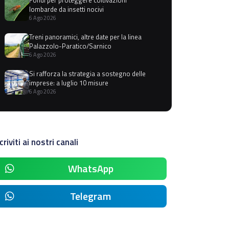
lombarde da insetti nocivi
6 Ago 2026
Treni panoramici, altre date per la linea
Palazzolo-Paratico/Sarnico
6 Ago 2026
Si rafforza la strategia a sostegno delle
imprese: a luglio 10 misure
6 Ago 2026
criviti ai nostri canali
WhatsApp
Telegram