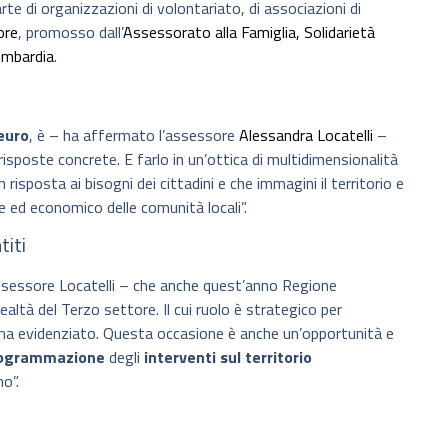
te di organizzazioni di volontariato, di associazioni di
ore
, promosso dall’
Assessorato alla Famiglia, Solidarietà
ombardia
.
 euro
, è – ha affermato l’assessore
Alessandra Locatelli
–
risposte concrete. E farlo in un’ottica di multidimensionalità
risposta ai bisogni dei cittadini e che immagini il territorio e
ale ed economico delle comunità locali”.
titi
ssessore Locatelli – che anche quest’anno Regione
ealtà del Terzo settore. Il cui ruolo è strategico per
 ha evidenziato. Questa occasione è anche un’opportunità e
programmazione
degli
interventi sul territorio
no”.