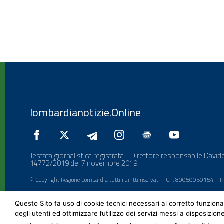
lombardianotizie.Online
Testata giornalistica registrata - Direttore responsabile Davide
14772/2019 del 7 novembre 2019
© Copyright Regione Lombardia tutti i diritti riservati - C.F. 80050050154 -
Questo Sito fa uso di cookie tecnici necessari al corretto funziona
degli utenti ed ottimizzare l’utilizzo dei servizi messi a disposizion