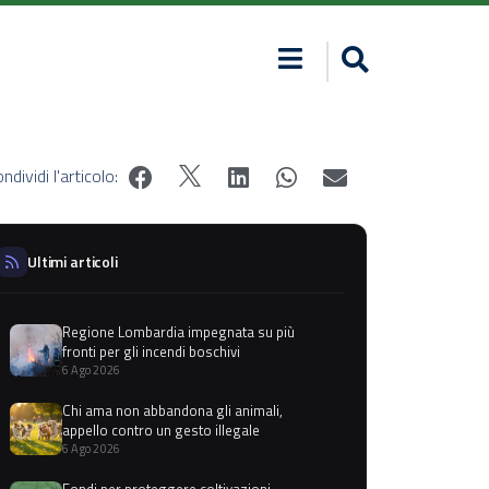
ndividi l'articolo:
Ultimi articoli
Regione Lombardia impegnata su più
fronti per gli incendi boschivi
6 Ago 2026
Chi ama non abbandona gli animali,
appello contro un gesto illegale
6 Ago 2026
Fondi per proteggere coltivazioni