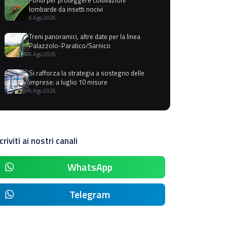
lombarde da insetti nocivi
6 Ago 2026
Treni panoramici, altre date per la linea
Palazzolo-Paratico/Sarnico
6 Ago 2026
Si rafforza la strategia a sostegno delle
imprese: a luglio 10 misure
6 Ago 2026
criviti ai nostri canali
WhatsApp
Telegram