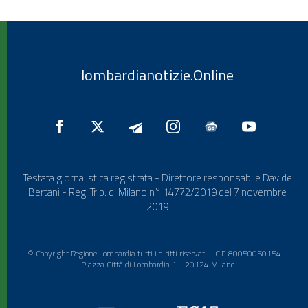
lombardianotizie.Online
Testata giornalistica registrata - Direttore responsabile Davide
Bertani - Reg. Trib. di Milano n° 14772/2019 del 7 novembre
2019
© Copyright Regione Lombardia tutti i diritti riservati - C.F. 80050050154 -
Piazza Città di Lombardia 1 - 20124 Milano