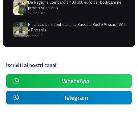
Da Regione Lombardia 400.000 euro per bodycam nei
pronto soccorso
12 Mar 2026
Riutilizzo beni confiscati, La Russa a Busto Arsizio (VA)
e Rho (MI)
4 Giu 2025
Iscriviti ai nostri canali
WhatsApp
Telegram