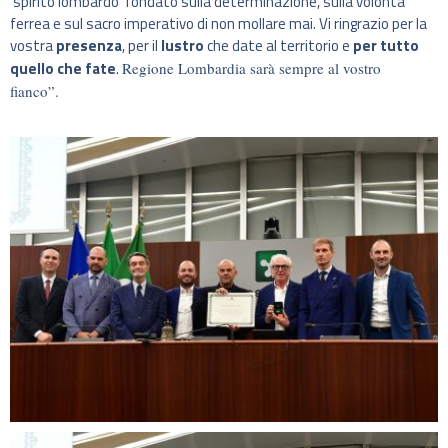
‘spirito lombardo’ fondato sulla determinazione, sulla volontà
ferrea e sul sacro imperativo di non mollare mai. Vi ringrazio per la
vostra
presenza
, per il
lustro
che date al territorio e
per tutto
quello che fate
.
Regione Lombardia sarà sempre al vostro
fianco”.