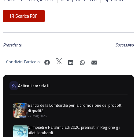
Scarica PDF
Precedente
Successivo
Condividi l'articolo:
Articoli correlati
Bando della Lombardia per la promozione dei prodotti
di qualità
27 Mag 2026
Olimpiadi e Paralimpiadi 2026, premiati in Regione gli
atleti lombardi