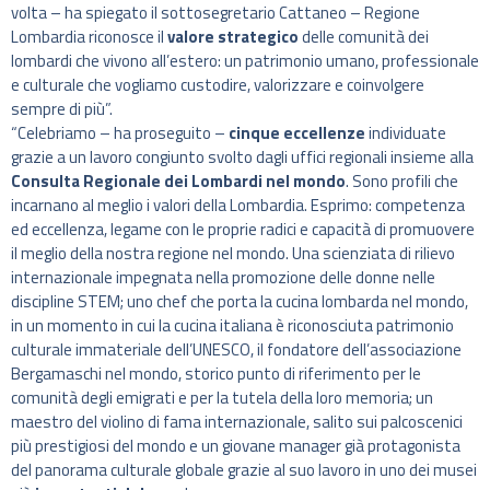
volta – ha spiegato il sottosegretario Cattaneo – Regione
Lombardia riconosce il
valore strategico
delle comunità dei
lombardi che vivono all’estero: un patrimonio umano, professionale
e culturale che vogliamo custodire, valorizzare e coinvolgere
sempre di più”.
“Celebriamo – ha proseguito –
cinque eccellenze
individuate
grazie a un lavoro congiunto svolto dagli uffici regionali insieme alla
Consulta Regionale dei Lombardi nel mondo
. Sono profili che
incarnano al meglio i valori della Lombardia. Esprimo: competenza
ed eccellenza, legame con le proprie radici e capacità di promuovere
il meglio della nostra regione nel mondo. Una scienziata di rilievo
internazionale impegnata nella promozione delle donne nelle
discipline STEM; uno chef che porta la cucina lombarda nel mondo,
in un momento in cui la cucina italiana è riconosciuta patrimonio
culturale immateriale dell’UNESCO, il fondatore dell’associazione
Bergamaschi nel mondo, storico punto di riferimento per le
comunità degli emigrati e per la tutela della loro memoria; un
maestro del violino di fama internazionale, salito sui palcoscenici
più prestigiosi del mondo e un giovane manager già protagonista
del panorama culturale globale grazie al suo lavoro in uno dei musei