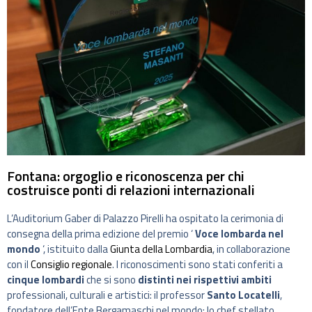
Fontana: orgoglio e riconoscenza per chi
costruisce ponti di relazioni internazionali
L’Auditorium Gaber di Palazzo Pirelli ha ospitato la cerimonia di
consegna della prima edizione del premio ‘
Voce lombarda nel
mondo
‘, istituito dalla
Giunta della Lombardia
, in collaborazione
con il
Consiglio regionale
. I riconoscimenti sono stati conferiti a
cinque lombardi
che si sono
distinti nei rispettivi ambiti
professionali, culturali e artistici: il professor
Santo Locatelli
,
fondatore dell’Ente Bergamaschi nel mondo; lo chef stellato