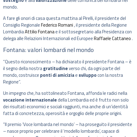
sostegno
e alla
valorizzazione
delle comunità dei lombardi nel
mondo.
A fare gli onori di casa questa mattina al Pirelli, il presidente del
Consiglio Regionale
Federico Romani
, il presidente della Regione
Lombardia
Attilio Fontana
e il sottosegretario alla Presidenza con
delega alle Relazioni Internazionali ed Europee
Raffaele Cattaneo
.
Fontana: valori lombardi nel mondo
“Questo riconoscimento – ha dichiarato il presidente Fontana – è
il segno della nostra
gratitudine
verso chi, da ogni parte del
mondo, costruisce
ponti di amicizia
e
sviluppo
con la nostra
Regione”.
Un impegno che, ha sottolineato Fontana, affonda le radici nella
vocazione internazionale
della Lombardia ed è frutto non solo
dei risultati economici e sociali raggiunti, ma anche di un’identità
fatta di concretezza, operosità e orgoglio delle proprie origini.
“Il premio ‘Voce lombarda nel mondo’ – ha proseguito il presidente
– nasce proprio per celebrare il ‘modello lombardo’, capace di