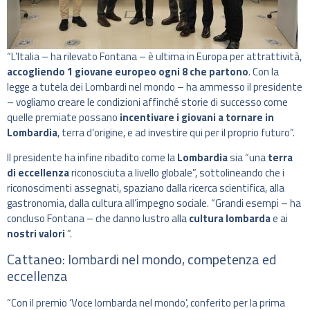
“L’Italia – ha rilevato Fontana – è ultima in Europa per attrattività,
accogliendo 1 giovane europeo ogni 8 che partono
. Con la
legge a tutela dei Lombardi nel mondo – ha ammesso il presidente
– vogliamo creare le condizioni affinché storie di successo come
quelle premiate possano
incentivare i giovani a tornare in
Lombardia
, terra d’origine, e ad investire qui per il proprio futuro”.
Il presidente ha infine ribadito come la
Lombardia
sia “una
terra
di eccellenza
riconosciuta a livello globale”, sottolineando che i
riconoscimenti assegnati, spaziano dalla ricerca scientifica, alla
gastronomia, dalla cultura all’impegno sociale. “Grandi esempi – ha
concluso Fontana – che danno lustro alla
cultura lombarda
e ai
nostri valori
”.
Cattaneo: lombardi nel mondo, competenza ed
eccellenza
“Con il premio ‘Voce lombarda nel mondo’, conferito per la prima