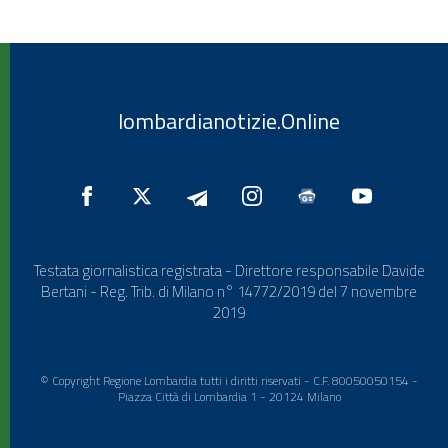
lombardianotizie.Online
Testata giornalistica registrata - Direttore responsabile Davide
Bertani - Reg. Trib. di Milano n° 14772/2019 del 7 novembre
2019
© Copyright Regione Lombardia tutti i diritti riservati - C.F. 80050050154 -
Piazza Città di Lombardia 1 - 20124 Milano