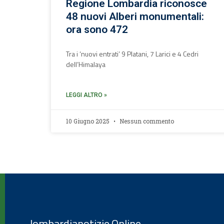
Regione Lombardia riconosce
48 nuovi Alberi monumentali:
ora sono 472
Tra i ‘nuovi entrati’ 9 Platani, 7 Larici e 4 Cedri
dell’Himalaya
LEGGI ALTRO »
10 Giugno 2025
Nessun commento
lombardianotizie.Online