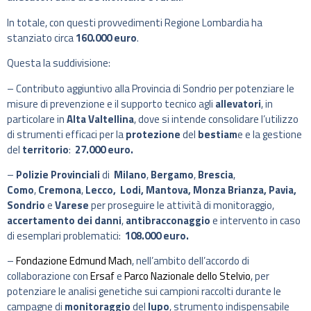
In totale, con questi provvedimenti Regione Lombardia ha
stanziato circa
160.000 euro
.
Questa la suddivisione:
– Contributo aggiuntivo alla Provincia di Sondrio per potenziare le
misure di prevenzione e il supporto tecnico agli
allevatori
, in
particolare in
Alta Valtellina
, dove si intende consolidare l’utilizzo
di strumenti efficaci per la
protezione
del
bestiam
e e la gestione
del
territorio
:
27.000 euro.
–
Polizie Provinciali
di
Milano
,
Bergamo
,
Brescia
,
Como
,
Cremona
,
Lecco,
Lodi,
Mantova, Monza Brianza,
Pavia,
Sondrio
e
Varese
per proseguire le attività di monitoraggio,
accertamento dei danni
,
antibracconaggio
e intervento in caso
di esemplari problematici:
108.000 euro.
–
Fondazione Edmund Mach
, nell’ambito dell’accordo di
collaborazione con
Ersaf
e
Parco Nazionale dello Stelvio
, per
potenziare le analisi genetiche sui campioni raccolti durante le
campagne di
monitoraggio
del
lupo
, strumento indispensabile