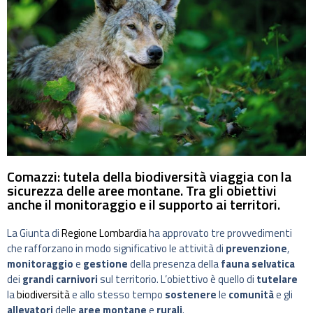
Comazzi: tutela della biodiversità viaggia con la
sicurezza delle aree montane. Tra gli obiettivi
anche il monitoraggio e il supporto ai territori.
La Giunta di
Regione Lombardia
ha approvato tre provvedimenti
che rafforzano in modo significativo le attività di
prevenzione
,
monitoraggio
e
gestione
della presenza della
fauna selvatica
dei
grandi carnivori
sul territorio. L’obiettivo è quello di
tutelare
la
biodiversità
e allo stesso tempo
sostenere
le
comunità
e gli
allevatori
delle
aree montane
e
rurali
.