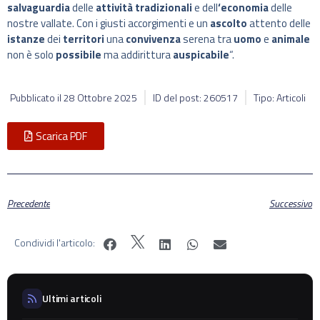
salvaguardia
delle
attività tradizionali
e dell
‘economia
delle
nostre vallate. Con i giusti accorgimenti e un
ascolto
attento delle
istanze
dei
territori
una
convivenza
serena tra
uomo
e
animale
non è solo
possibile
ma addirittura
auspicabile
“.
Pubblicato il
28 Ottobre 2025
ID del post: 260517
Tipo: Articoli
Scarica PDF
Precedente
Successivo
Condividi l'articolo:
Ultimi articoli