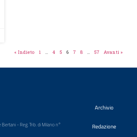
« Indieto
1
…
4
5
6
7
8
…
57
Avanti »
Archivio
 Bertani - Reg. Trib. di Milano n°
Redazione