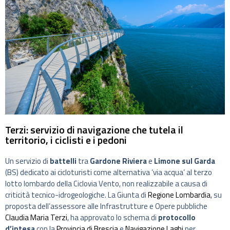
Terzi: servizio di navigazione che tutela il
territorio, i ciclisti e i pedoni
Un servizio di
battelli
tra
Gardone Riviera
e
Limone sul Garda
(BS) dedicato ai cicloturisti come alternativa ‘via acqua’ al terzo
lotto lombardo della Ciclovia Vento, non realizzabile a causa di
criticità tecnico-idrogeologiche. La Giunta di
Regione Lombardia
, su
proposta dell’assessore alle Infrastrutture e Opere pubbliche
Claudia Maria Terzi
, ha approvato lo schema di
protocollo
d’intesa
con la
Provincia di Brescia
e
Navigazione Laghi
per