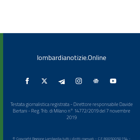
lombardianotizie.Online
Testata giornalistica registrata - Direttore responsabile Davide
Bertani - Reg. Trib. di Milano n° 14772/2019 del 7 novembre
2019
© Copyright Regione Lombardia tutti i diritti riservati - C.F. 80050050154 -