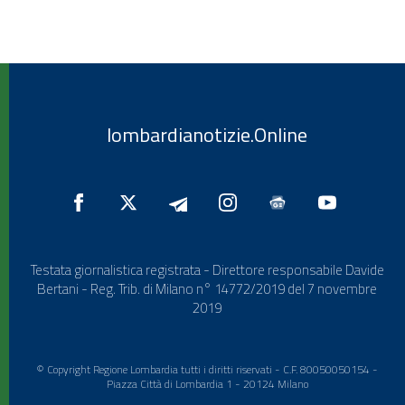
lombardianotizie.Online
Testata giornalistica registrata - Direttore responsabile Davide
Bertani - Reg. Trib. di Milano n° 14772/2019 del 7 novembre
2019
© Copyright Regione Lombardia tutti i diritti riservati - C.F. 80050050154 -
Piazza Città di Lombardia 1 - 20124 Milano