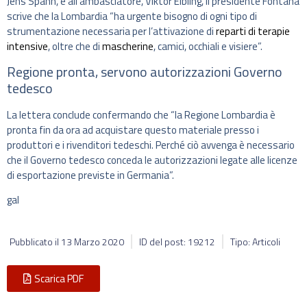
Jens Spahn, e all’ambasciatore, Viktor Elbling, il presidente Fontana
scrive che la Lombardia “ha urgente bisogno di ogni tipo di
strumentazione necessaria per l’attivazione di
reparti di terapie
intensive
, oltre che di
mascherine
, camici, occhiali e visiere”.
Regione pronta, servono autorizzazioni Governo
tedesco
La lettera conclude confermando che “la Regione Lombardia è
pronta fin da ora ad acquistare questo materiale presso i
produttori e i rivenditori tedeschi. Perché ciò avvenga è necessario
che il Governo tedesco conceda le autorizzazioni legate alle licenze
di esportazione previste in Germania”.
gal
Pubblicato il
13 Marzo 2020
ID del post: 19212
Tipo: Articoli
Scarica PDF