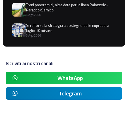
Treni panoramici, altre date per la linea Palazzolo-
Paratico/Sarnico
6 Ago 2026
Si rafforza la strategia a sostegno delle imprese: a
luglio 10 misure
6 Ago 2026
Iscriviti ai nostri canali
WhatsApp
Telegram