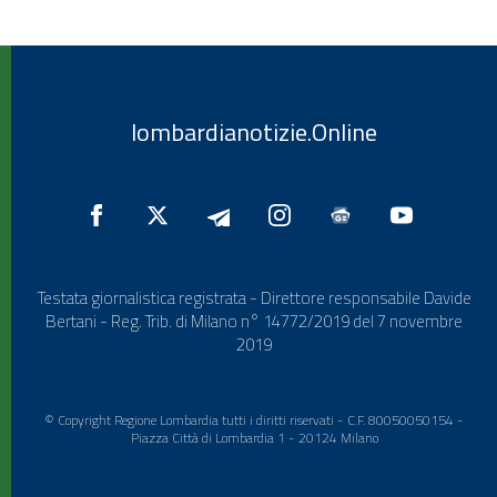
lombardianotizie.Online
Testata giornalistica registrata - Direttore responsabile Davide
Bertani - Reg. Trib. di Milano n° 14772/2019 del 7 novembre
2019
© Copyright Regione Lombardia tutti i diritti riservati - C.F. 80050050154 -
Piazza Città di Lombardia 1 - 20124 Milano