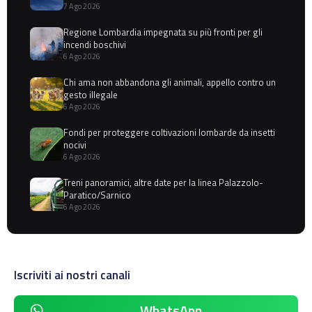
7 Ago 2026
Regione Lombardia impegnata su più fronti per gli
incendi boschivi
6 Ago 2026
Chi ama non abbandona gli animali, appello contro un
gesto illegale
6 Ago 2026
Fondi per proteggere coltivazioni lombarde da insetti
nocivi
6 Ago 2026
Treni panoramici, altre date per la linea Palazzolo-
Paratico/Sarnico
6 Ago 2026
Iscriviti ai nostri canali
WhatsApp