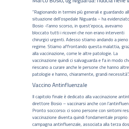
Marco Bosio, dg Niguarda: fiducia nelle 
“Ragionando in termini più generali e guardando al
situazione dell’ospedale Niguarda – ha evidenziato
Bosio -l’anno scorso, in quest’epoca, avevamo
bloccato tutti i ricoveri che non erano interventi
chirurgici urgenti. Adesso stiamo andando a pieno
regime. Stiamo affrontando questa malattia, gra
alla vaccinazione, come le altre patologie. La
vaccinazione quindi ci salvaguarda e fa in modo ch
riescano a curare anche le persone che hanno altre
patologie e hanno, chiaramente, grandi necessità”.
Vaccino Antinfluenzale
Il capitolo finale è dedicato alla vaccinazione ant
direttore Bosio – vaccinarsi anche con l’antinfluenz
Pronto soccorso: ci sono persone con sintomi resp
vaccinazione diventa quindi fondamentale proprio per
campagna antinfluenzale, associata alla terza dos