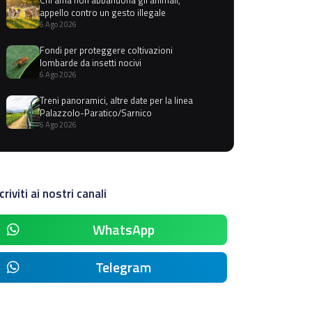
appello contro un gesto illegale
6 Ago 2026
Fondi per proteggere coltivazioni
lombarde da insetti nocivi
6 Ago 2026
Treni panoramici, altre date per la linea
Palazzolo-Paratico/Sarnico
6 Ago 2026
criviti ai nostri canali
WhatsApp
Telegram