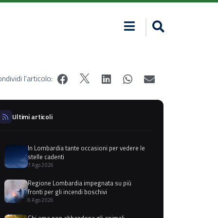
ndividi l'articolo:
Ultimi articoli
In Lombardia tante occasioni per vedere le
stelle cadenti
7 Ago 2026
Regione Lombardia impegnata su più
fronti per gli incendi boschivi
6 Ago 2026
Chi ama non abbandona gli animali,