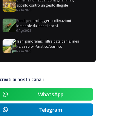
appello contro un gesto illegale
6 Ago 2026
Fondi per proteggere coltivazioni
lombarde da insetti nocivi
6 Ago 2026
Treni panoramici, altre date per la linea
Palazzolo-Paratico/Sarnico
6 Ago 2026
criviti ai nostri canali
WhatsApp
Telegram