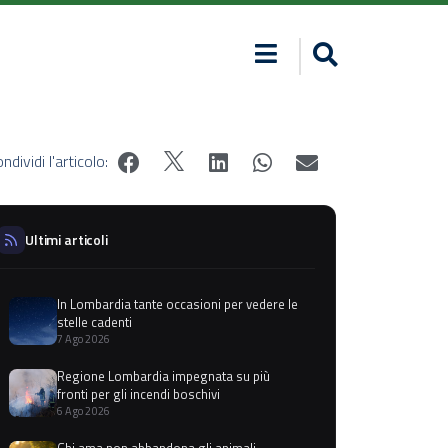
ndividi l'articolo:
Ultimi articoli
In Lombardia tante occasioni per vedere le
stelle cadenti
7 Ago 2026
Regione Lombardia impegnata su più
fronti per gli incendi boschivi
6 Ago 2026
Chi ama non abbandona gli animali,