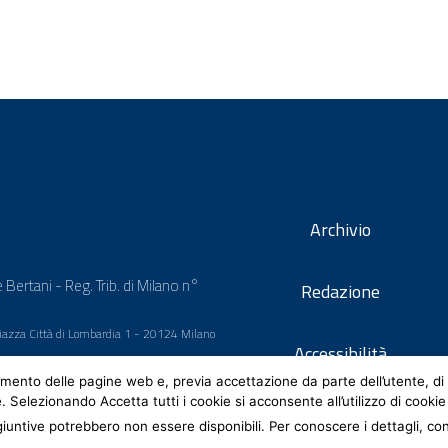
Archivio
 Bertani - Reg. Trib. di Milano n°
Redazione
 Piazza Città di Lombardia 1 - 20124 Milano
Accessibilità
mento delle pagine web e, previa accettazione da parte dell’utente, di 
e. Selezionando Accetta tutti i cookie si acconsente all’utilizzo di cookie
iuntive potrebbero non essere disponibili. Per conoscere i dettagli, co