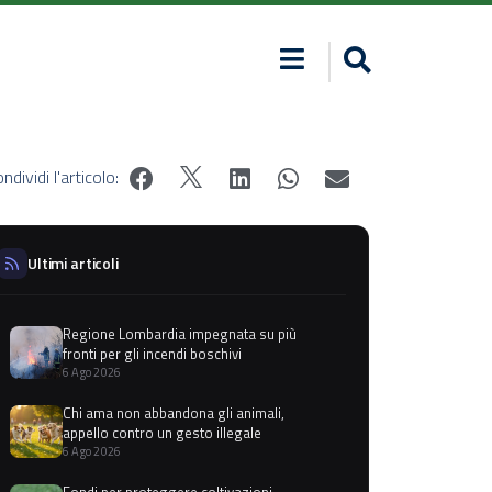
ndividi l'articolo:
Ultimi articoli
Regione Lombardia impegnata su più
fronti per gli incendi boschivi
6 Ago 2026
Chi ama non abbandona gli animali,
appello contro un gesto illegale
6 Ago 2026
Fondi per proteggere coltivazioni