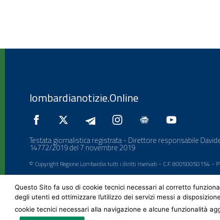
lombardianotizie.Online
Testata giornalistica registrata - Direttore responsabile Davide
14772/2019 del 7 novembre 2019
© Copyright Regione Lombardia tutti i diritti riservati - C.F. 80050050154 -
Questo Sito fa uso di cookie tecnici necessari al corretto funziona
degli utenti ed ottimizzare l’utilizzo dei servizi messi a disposizion
cookie tecnici necessari alla navigazione e alcune funzionalità agg