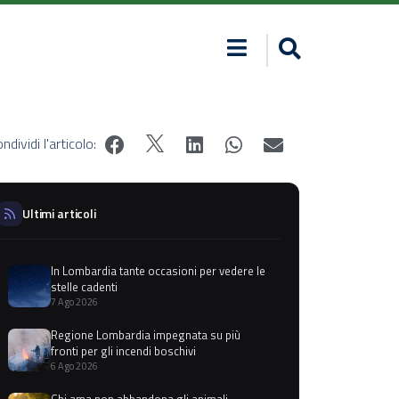
ndividi l'articolo:
Ultimi articoli
In Lombardia tante occasioni per vedere le
stelle cadenti
7 Ago 2026
Regione Lombardia impegnata su più
fronti per gli incendi boschivi
6 Ago 2026
Chi ama non abbandona gli animali,