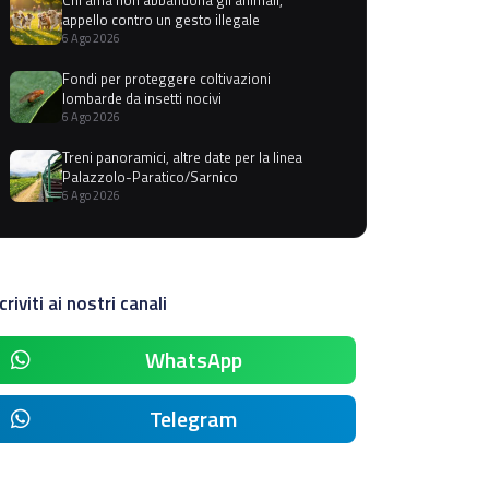
appello contro un gesto illegale
6 Ago 2026
Fondi per proteggere coltivazioni
lombarde da insetti nocivi
6 Ago 2026
Treni panoramici, altre date per la linea
Palazzolo-Paratico/Sarnico
6 Ago 2026
criviti ai nostri canali
WhatsApp
Telegram