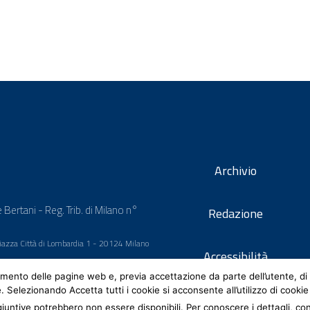
Archivio
 Bertani - Reg. Trib. di Milano n°
Redazione
 Piazza Città di Lombardia 1 - 20124 Milano
Accessibilità
mento delle pagine web e, previa accettazione da parte dell’utente, di 
e. Selezionando Accetta tutti i cookie si acconsente all’utilizzo di cookie
iuntive potrebbero non essere disponibili. Per conoscere i dettagli, co