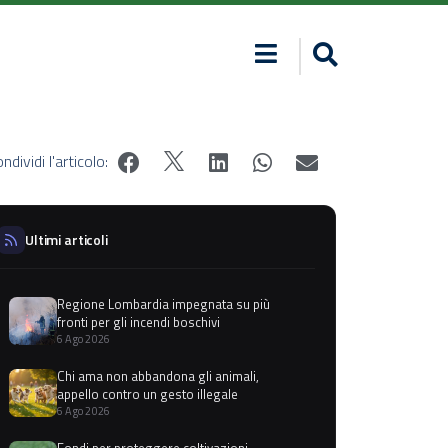
ndividi l'articolo:
Ultimi articoli
Regione Lombardia impegnata su più
fronti per gli incendi boschivi
6 Ago 2026
Chi ama non abbandona gli animali,
appello contro un gesto illegale
6 Ago 2026
Fondi per proteggere coltivazioni