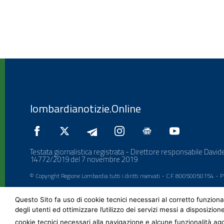
lombardianotizie.Online
Testata giornalistica registrata - Direttore responsabile Davide
14772/2019 del 7 novembre 2019
© Copyright Regione Lombardia tutti i diritti riservati - C.F. 80050050154 -
Questo Sito fa uso di cookie tecnici necessari al corretto funziona
degli utenti ed ottimizzare l’utilizzo dei servizi messi a disposizion
cookie tecnici necessari alla navigazione e alcune funzionalità agg