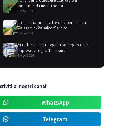
lombarde da insetti nocivi
6 Ago 2026
Treni panoramici, altre date per la linea
Palazzolo-Paratico/Sarnico
6 Ago 2026
Si rafforza la strategia a sostegno delle
imprese: a luglio 10 misure
6 Ago 2026
criviti ai nostri canali
WhatsApp
Telegram