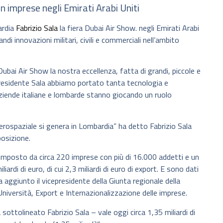
n imprese negli Emirati Arabi Uniti
ardia
Fabrizio Sala
la fiera Dubai Air Show. negli Emirati Arabi
ndi innovazioni militari, civili e commerciali nell’ambito
Dubai Air Show la nostra eccellenza, fatta di grandi, piccole e
presidente Sala abbiamo portato tanta tecnologia e
ziende italiane e lombarde stanno giocando un ruolo
aerospaziale si genera in Lombardia” ha detto Fabrizio Sala
posizione.
omposto da circa 220 imprese con più di 16.000 addetti e un
ardi di euro, di cui 2,3 miliardi di euro di export. E sono dati
aggiunto il vicepresidente della Giunta regionale della
niversità, Export e Internazionalizzazione delle imprese.
sottolineato Fabrizio Sala – vale oggi circa 1,35 miliardi di