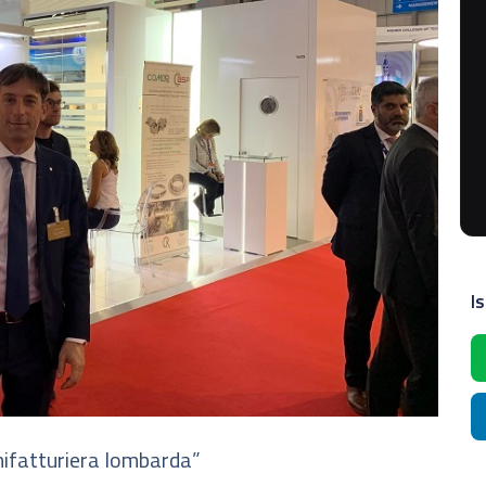
Is
nifatturiera lombarda”