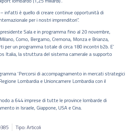
xport lombardo (1,25 miliardi)”.
– infatti è quello di creare continue opportunità di
ternazionale per i nostri imprenditori”.
cepresidente Sala e in programma fino al 20 novembre,
di Milano, Como, Bergamo, Cremona, Monza e Brianza,
i per un programma totale di circa 180 incontri b2b. E’
s Italia, la struttura del sistema camerale a supporto
Programma ‘Percorsi di accompagnamento in mercati strategici
Regione Lombardia e Unioncamere Lombardia con il
 modo a 644 imprese di tutte le province lombarde di
mento in Israele, Giappone, USA e Cina.
10385
Tipo: Articoli