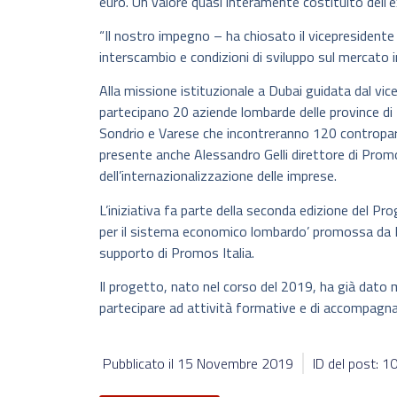
euro. Un valore quasi interamente costituito dell’e
“Il nostro impegno – ha chiosato il vicepresidente 
interscambio e condizioni di sviluppo sul mercato in
Alla missione istituzionale a Dubai guidata dal vi
partecipano 20 aziende lombarde delle province 
Sondrio e Varese che incontreranno 120 contropart
presente anche Alessandro Gelli direttore di Promo
dell’internazionalizzazione delle imprese.
L’iniziativa fa parte della seconda edizione del 
per il sistema economico lombardo’ promossa da 
supporto di Promos Italia.
Il progetto, nato nel corso del 2019, ha già dato
partecipare ad attività formative e di accompagna
Pubblicato il
15 Novembre 2019
ID del post: 