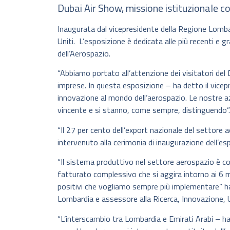
Dubai Air Show, missione istituzionale co
Inaugurata dal vicepresidente della Regione Lomb
Uniti. L’esposizione è dedicata alle più recenti e gra
dell’Aerospazio.
“Abbiamo portato all’attenzione dei visitatori del 
imprese. In questa esposizione – ha detto il vice
innovazione al mondo dell’aerospazio. Le nostre a
vincente e si stanno, come sempre, distinguendo”.
“Il 27 per cento dell’export nazionale del settore 
intervenuto alla cerimonia di inaugurazione dell’es
“Il sistema produttivo nel settore aerospazio è c
fatturato complessivo che si aggira intorno ai 6 mili
positivi che vogliamo sempre più implementare” ha 
Lombardia e assessore alla Ricerca, Innovazione, U
“L’interscambio tra Lombardia e Emirati Arabi – ha 