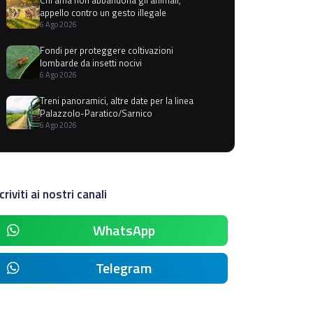
appello contro un gesto illegale
6 Ago 2026
Fondi per proteggere coltivazioni
lombarde da insetti nocivi
6 Ago 2026
Treni panoramici, altre date per la linea
Palazzolo-Paratico/Sarnico
6 Ago 2026
criviti ai nostri canali
WhatsApp
Telegram