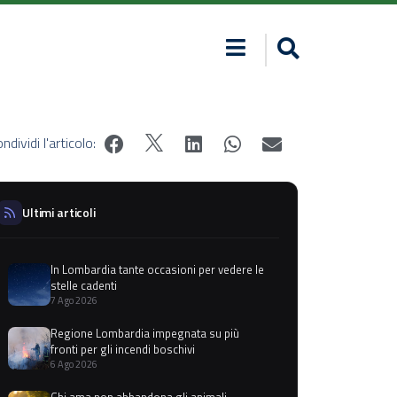
ndividi l'articolo:
Ultimi articoli
In Lombardia tante occasioni per vedere le
stelle cadenti
7 Ago 2026
Regione Lombardia impegnata su più
fronti per gli incendi boschivi
6 Ago 2026
Chi ama non abbandona gli animali,