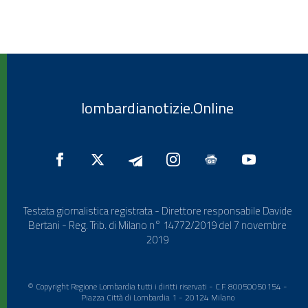
lombardianotizie.Online
Testata giornalistica registrata - Direttore responsabile Davide
Bertani - Reg. Trib. di Milano n° 14772/2019 del 7 novembre
2019
© Copyright Regione Lombardia tutti i diritti riservati - C.F. 80050050154 -
Piazza Città di Lombardia 1 - 20124 Milano