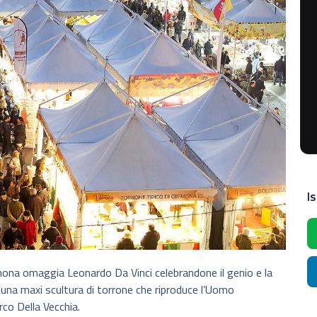
Is
emona omaggia Leonardo Da Vinci celebrandone il genio e la
n una maxi scultura di torrone che riproduce l’Uomo
rco Della Vecchia.