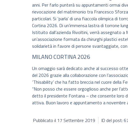
anni. Per farlo punterà su appuntamenti ormai diven
rievocazione del matrimonio tra Francesco Sforza 
particolari. Si ‘parla’ di una fiaccola olimpica di to
Cortina 2026. Di un’immensa lastra di torrone lunga
Istituito dall’azienda Rivoltini, verrà assegnato a
un’associazione formata da chirurghi plastici estet
solidarietà in favore di persone svantaggiate, con p
MILANO CORTINA 2026
Un omaggio sarà dedicato anche al successo otten
del 2026 grazie alla collaborazione con l’associazi
‘Thisability’ che ha fatto breccia nel cuore della F
“Non posso che essere orgoglioso anche per l’att
detto il presidente Fontana – che consente loro di 
attiva. Buon lavoro e appuntamento a novembre 
Pubblicato il
17 Settembre 2019
ID del post: 