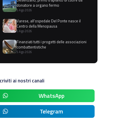
donatore a organo fermo
5 Ago 2026
Varese, all'ospedale Del Ponte nasce il
Centro della Menopausa
5 Ago 2026
Finanziati tutti i progetti delle associazioni
combattentistiche
5 Ago 2026
criviti ai nostri canali
WhatsApp
Telegram