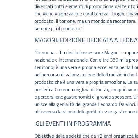
diventati tutti elementi di promozione del territorio
che viene valorizzato e caratterizza i luoghi. Chi
prodotto, il torrone, ma un mondo da raccontare. E
sempre più il prodotto”.
MAGONI: EDIZIONE DEDICATA A LEON
“Cremona – ha detto l’assessore Magoni – rapprese
nazionale e internazionale. Con oltre 350 mila pres
territorio, è una vera e propria eccellenza per la L
nel percorso di valorizzazione delle tradizioni che
prodotto che è una vera e propria emozione. La sua 
porterà a Cremona migliaia di turisti, che poi avr
e percorsi enogastronomici di grande spessore. Un
unisce alla genialità del grande Leonardo Da Vinci
attraverso la storia delle prelibatezze gastronom
GLI EVENTI IN PROGRAMMA
Obiettivo della società che da 12 anni organizza l