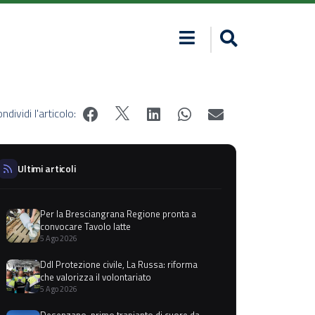
ndividi l'articolo:
Ultimi articoli
Per la Bresciangrana Regione pronta a
convocare Tavolo latte
5 Ago 2026
Ddl Protezione civile, La Russa: riforma
che valorizza il volontariato
5 Ago 2026
Desenzano, primo trapianto di cuore da