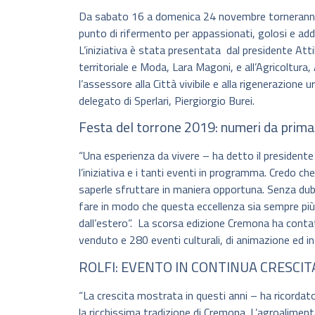
Da sabato 16 a domenica 24 novembre torneranno a
punto di rifermento per appassionati, golosi e addet
L’iniziativa è stata presentata dal presidente Att
territoriale e Moda, Lara Magoni, e all’Agricoltura
l’assessore alla Città vivibile e alla rigenerazion
delegato di Sperlari, Piergiorgio Burei.
Festa del torrone 2019: numeri da prim
“Una esperienza da vivere – ha detto il presidente
l’iniziativa e i tanti eventi in programma. Credo 
saperle sfruttare in maniera opportuna. Senza dubb
fare in modo che questa eccellenza sia sempre pi
dall’estero”. La scorsa edizione Cremona ha contat
venduto e 280 eventi culturali, di animazione ed i
ROLFI: EVENTO IN CONTINUA CRESCIT
“La crescita mostrata in questi anni – ha ricordato
la ricchissima tradizione di Cremona. L’agroalimentar