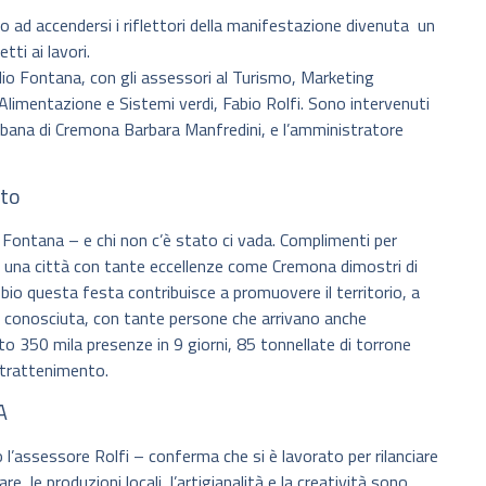
d accendersi i riflettori della manifestazione divenuta un
ti ai lavori.
ilio Fontana, con gli assessori al Turismo, Marketing
, Alimentazione e Sistemi verdi, Fabio Rolfi. Sono intervenuti
e urbana di Cremona Barbara Manfredini, e l’amministratore
ato
 Fontana – e chi non c’è stato ci vada. Complimenti per
che una città con tante eccellenze come Cremona dimostri di
io questa festa contribuisce a promuovere il territorio, a
ù conosciuta, con tante persone che arrivano anche
o 350 mila presenze in 9 giorni, 85 tonnellate di torrone
ntrattenimento.
A
 l’assessore Rolfi – conferma che si è lavorato per rilanciare
e, le produzioni locali, l’artigianalità e la creatività sono