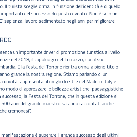
. Il turista sceglie ormai in funzione dell’identità e di quello
avi importanti del successo di questo evento. Non è solo un
’ sapienza, lavoro sedimentato negli anni per migliorare
ARDO
nta un importante driver di promozione turistica a livello
enze nel 2018, il capoluogo del Torrazzo, con il suo
ombardia. E la festa del Torrone rientra ormai a pieno titolo
 fanno grande la nostra regione. Stiamo parlando di un
unicità rappresenta al meglio lo stile del Made in Italy e
anno modo di apprezzare le bellezze artistiche, paesaggistiche
 successo, la Festa del Torrone, che in questa edizione si
. I 500 anni del grande maestro saranno raccontati anche
iche cremonesi”.
a manifestazione è superare il grande successo degli ultimi