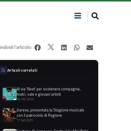
ndividi l'articolo:
Articoli correlati
Al via 'Next' per sostenere compagnie,
teatri, sale e giovani artisti
30 Ott 2025
Varese, presentata la Stagione musicale
con il patrocinio di Regione
11 Set 2025
Fontana: Regione con Festival ‘LeAltreNote