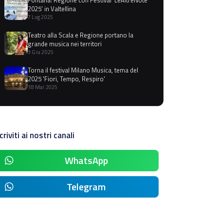
2025’ in Valtellina
7 Lug 2025
Teatro alla Scala e Regione portano la
grande musica nei territori
3 Giu 2025
Torna il festival Milano Musica, tema del
2025 'Fiori, Tempo, Respiro'
18 Mar 2025
criviti ai nostri canali
WhatsApp
Telegram