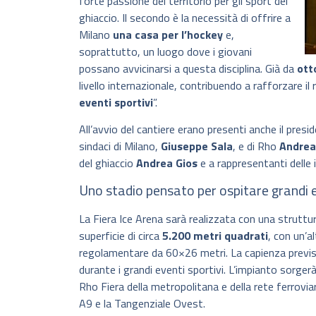
forte passione del territorio per gli sport del
ghiaccio. Il secondo è la necessità di offrire a
Milano
una casa per l’hockey
e,
soprattutto, un luogo dove i giovani
possano avvicinarsi a questa disciplina. Già da
ott
livello internazionale, contribuendo a rafforzare i
eventi sportivi
”.
All’avvio del cantiere erano presenti anche il pres
sindaci di Milano,
Giuseppe Sala
, e di Rho
Andrea
del ghiaccio
Andrea Gios
e a rappresentanti delle 
Uno stadio pensato per ospitare grandi e
La Fiera Ice Arena sarà realizzata con una struttur
superficie di circa
5.200 metri quadrati
, con un’a
regolamentare da 60×26 metri. La capienza previst
durante i grandi eventi sportivi. L’impianto sorger
Rho Fiera della metropolitana e della rete ferrovia
A9 e la Tangenziale Ovest.