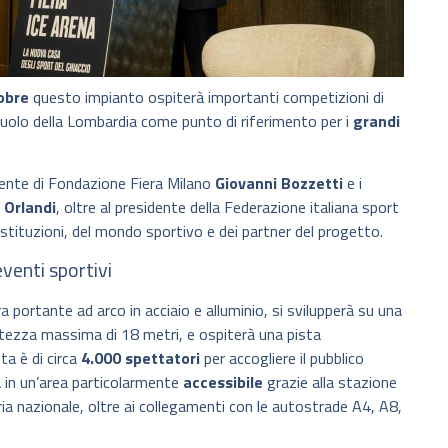
obre
questo impianto ospiterà importanti competizioni di
l ruolo della Lombardia come punto di riferimento per i
grandi
idente di Fondazione Fiera Milano
Giovanni Bozzetti
e i
 Orlandi
, oltre al presidente della Federazione italiana sport
istituzioni, del mondo sportivo e dei partner del progetto.
venti sportivi
a portante ad arco in acciaio e alluminio, si svilupperà su una
ltezza massima di 18 metri, e ospiterà una pista
a è di circa
4.000 spettatori
per accogliere il pubblico
à in un’area particolarmente
accessibile
grazie alla stazione
ria nazionale, oltre ai collegamenti con le autostrade A4, A8,