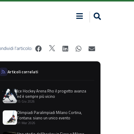
ndividi l'articolo:
Articoli correlati
Ice Hockey Arena Rho il progetto avanza
ed è sempre più vicino
15 Giu 2026
Olimpiadi Paralimpiadi Milano Cortina,
Fontana: siano un unico evento
31 Mar 2026
Uno stadio dell’hockey in Fiera a Milano-