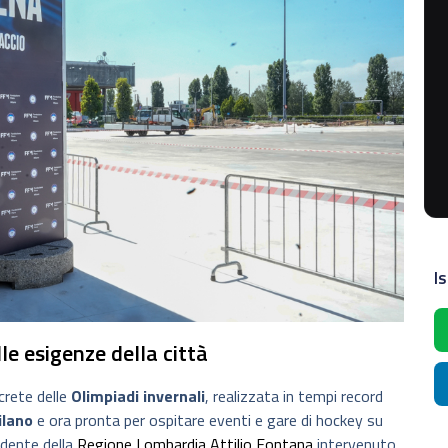
Is
le esigenze della città
crete delle
Olimpiadi invernali
, realizzata in tempi record
ilano
e ora pronta per ospitare eventi e gare di hockey su
sidente della
Regione Lombardia
Attilio Fontana
intervenuto