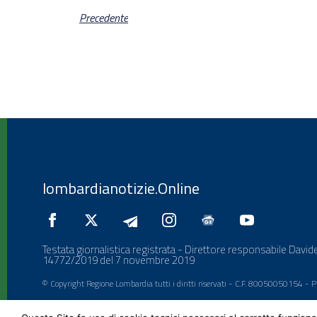
Precedente
lombardianotizie.Online
Testata giornalistica registrata - Direttore responsabile Davide
14772/2019 del 7 novembre 2019
© Copyright Regione Lombardia tutti i diritti riservati - C.F. 80050050154 -