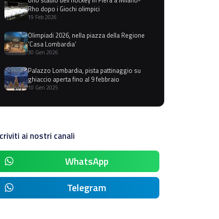
Rho dopo i Giochi olimpici
19 Feb 2026
Olimpiadi 2026, nella piazza della Regione
‘Casa Lombardia’
30 Gen 2026
Palazzo Lombardia, pista pattinaggio su
ghiaccio aperta fino al 9 febbraio
10 Gen 2025
criviti ai nostri canali
WhatsApp
Telegram