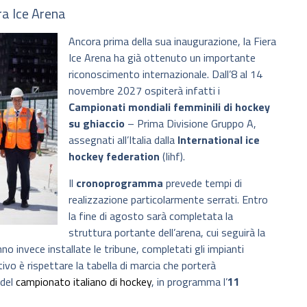
ra Ice Arena
Ancora prima della sua inaugurazione, la Fiera
Ice Arena ha già ottenuto un importante
riconoscimento internazionale. Dall’8 al 14
novembre 2027 ospiterà infatti i
Campionati mondiali femminili di hockey
su ghiaccio
– Prima Divisione Gruppo A,
assegnati all’Italia dalla
International ice
hockey federation
(Iihf).
Il
cronoprogramma
prevede tempi di
realizzazione particolarmente serrati. Entro
la fine di agosto sarà completata la
struttura portante dell’arena, cui seguirà la
o invece installate le tribune, completati gli impianti
ttivo è rispettare la tabella di marcia che porterà
 del
campionato italiano di hockey
, in programma l’
11